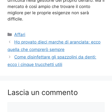
difficoltà nella gestione del proprio denaro. Ma il
mercato è così ampio che trovare il conto
migliore per le proprie esigenze non sarà
difficile.
Categorie
Affari
Ho provato dieci marche di aranciata: ecco
quella che comprerò sempre
Come disinfettare gli spazzolini da denti:
ecco i cinque trucchetti utili
Lascia un commento
Commento