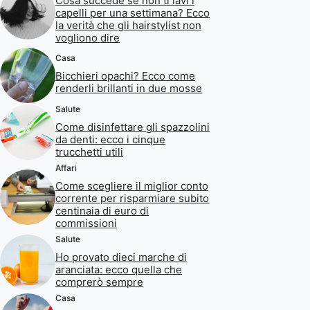
Cosa succede se non ti lavi i
capelli per una settimana? Ecco
la verità che gli hairstylist non
vogliono dire
Casa
Bicchieri opachi? Ecco come
renderli brillanti in due mosse
Salute
Come disinfettare gli spazzolini
da denti: ecco i cinque
trucchetti utili
Affari
Come scegliere il miglior conto
corrente per risparmiare subito
centinaia di euro di
commissioni
Salute
Ho provato dieci marche di
aranciata: ecco quella che
comprerò sempre
Casa