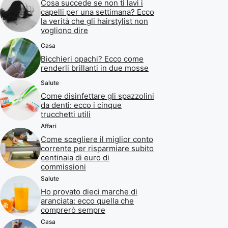
Cosa succede se non ti lavi i
capelli per una settimana? Ecco
la verità che gli hairstylist non
vogliono dire
Casa
Bicchieri opachi? Ecco come
renderli brillanti in due mosse
Salute
Come disinfettare gli spazzolini
da denti: ecco i cinque
trucchetti utili
Affari
Come scegliere il miglior conto
corrente per risparmiare subito
centinaia di euro di
commissioni
Salute
Ho provato dieci marche di
aranciata: ecco quella che
comprerò sempre
Casa