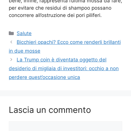
bene, infine, rappresenta l’ultima mossa da fare,
per evitare che residui di shampoo possano
concorrere all’ostruzione dei pori piliferi.
Categorie
Salute
Bicchieri opachi? Ecco come renderli brillanti
in due mosse
La Trump coin è diventata oggetto del
desiderio di migliaia di investitori: occhio a non
perdere quest’occasione unica
Lascia un commento
Commento