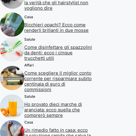
la verità che gli hairstylist non
vogliono dire
Casa
Bicchieri opachi? Ecco come
renderli brillanti in due mosse
Salute
Come disinfettare gli spazzolini
da denti: ecco i cinque
trucchetti utili
Affari
Come scegliere il miglior conto
corrente per risparmiare subito
centinaia di euro di
commissioni
Salute
Ho provato dieci marche di
aranciata: ecco quella che
comprerò sempre
Casa
Un rimedio fatto in casa: ecco
la soluzione rapida che salva la