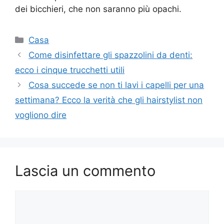
dei bicchieri, che non saranno più opachi.
Categorie
Casa
Come disinfettare gli spazzolini da denti:
ecco i cinque trucchetti utili
Cosa succede se non ti lavi i capelli per una
settimana? Ecco la verità che gli hairstylist non
vogliono dire
Lascia un commento
Commento