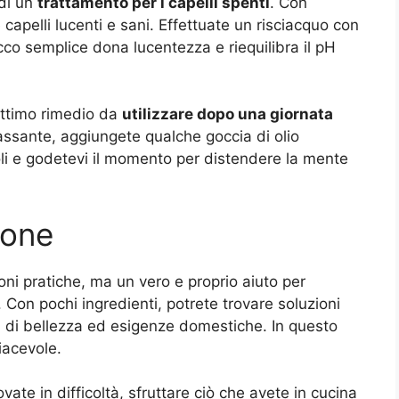
 di un
trattamento per i capelli spenti
. Con
capelli lucenti e sani. Effettuate un risciacquo con
cco semplice dona lucentezza e riequilibra il pH
ottimo rimedio da
utilizzare dopo una giornata
assante, aggiungete qualche goccia di olio
oli e godetevi il momento per distendere la mente
ione
ni pratiche, ma un vero e proprio aiuto per
li. Con pochi ingredienti, potrete trovare soluzioni
ti di bellezza ed esigenze domestiche. In questo
iacevole.
vate in difficoltà, sfruttare ciò che avete in cucina