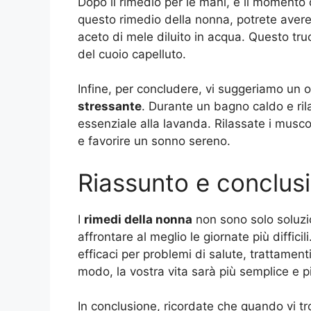
Dopo il rimedio per le mani, è il momento
questo rimedio della nonna, potrete avere 
aceto di mele diluito in acqua. Questo tru
del cuoio capelluto.
Infine, per concludere, vi suggeriamo un 
stressante
. Durante un bagno caldo e ril
essenziale alla lavanda. Rilassate i musc
e favorire un sonno sereno.
Riassunto e conclus
I
rimedi della nonna
non sono solo soluzio
affrontare al meglio le giornate più diffici
efficaci per problemi di salute, trattamen
modo, la vostra vita sarà più semplice e p
In conclusione, ricordate che quando vi tro