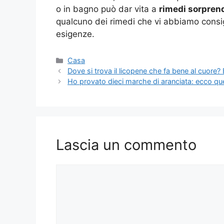
o in bagno può dar vita a
rimedi sorpren
qualcuno dei rimedi che vi abbiamo consigl
esigenze.
Categorie
Casa
Dove si trova il licopene che fa bene al cuore
Ho provato dieci marche di aranciata: ecco q
Lascia un commento
Commento