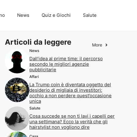
ino
News
Quiz e Giochi
Salute
Articoli da leggere
More
News
Dall’idea al prime time: il percorso
secondo le migliori agenzie
pubblicitarie
Affari
La Trump coin è diventata oggetto del
desiderio di migliaia di investitori:
occhio a non perdere quest’occasione
unica
Salute
Cosa succede se non ti lavi i capelli per
una settimana? Ecco la verità che gli
hairstylist non vogliono dire
Casa