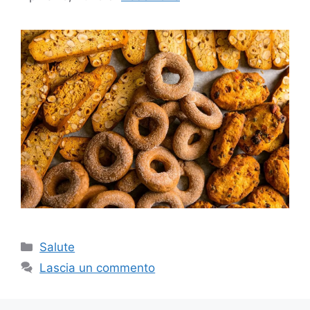
Categorie
Salute
Lascia un commento