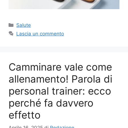
Categorie
Salute
Lascia un commento
Camminare vale come
allenamento! Parola di
personal trainer: ecco
perché fa davvero
effetto
Aprile 16, 2025
di
Redazione