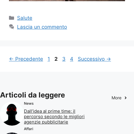
Categorie
Salute
Lascia un commento
Pagina
Pagina
Pagina
Pagina
←
Precedente
1
2
3
4
Successivo
→
Articoli da leggere
More
News
Dall’idea al prime time: il
percorso secondo le migliori
agenzie pubblicitarie
Affari