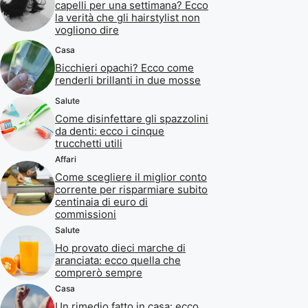
capelli per una settimana? Ecco
la verità che gli hairstylist non
vogliono dire
Casa
Bicchieri opachi? Ecco come
renderli brillanti in due mosse
Salute
Come disinfettare gli spazzolini
da denti: ecco i cinque
trucchetti utili
Affari
Come scegliere il miglior conto
corrente per risparmiare subito
centinaia di euro di
commissioni
Salute
Ho provato dieci marche di
aranciata: ecco quella che
comprerò sempre
Casa
Un rimedio fatto in casa: ecco