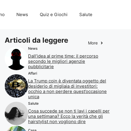
ino
News
Quiz e Giochi
Salute
Articoli da leggere
More
News
Dall’idea al prime time: il percorso
secondo le migliori agenzie
pubblicitarie
Affari
La Trump coin è diventata oggetto del
desiderio di migliaia di investitori:
occhio a non perdere quest’occasione
unica
Salute
Cosa succede se non ti lavi i capelli per
una settimana? Ecco la verità che gli
hairstylist non vogliono dire
Casa