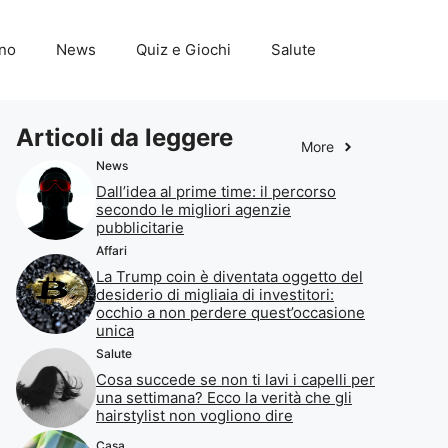
ino
News
Quiz e Giochi
Salute
Articoli da leggere
More
News
Dall’idea al prime time: il percorso
secondo le migliori agenzie
pubblicitarie
Affari
La Trump coin è diventata oggetto del
desiderio di migliaia di investitori:
occhio a non perdere quest’occasione
unica
Salute
Cosa succede se non ti lavi i capelli per
una settimana? Ecco la verità che gli
hairstylist non vogliono dire
Casa