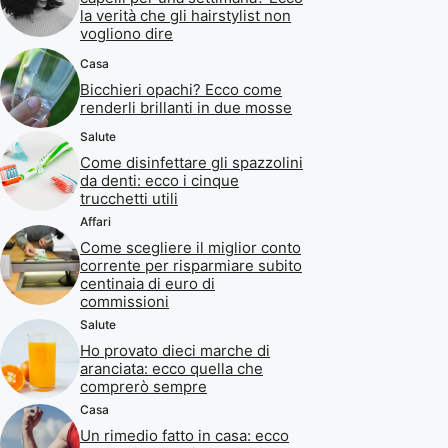
la verità che gli hairstylist non
vogliono dire
Casa
Bicchieri opachi? Ecco come
renderli brillanti in due mosse
Salute
Come disinfettare gli spazzolini
da denti: ecco i cinque
trucchetti utili
Affari
Come scegliere il miglior conto
corrente per risparmiare subito
centinaia di euro di
commissioni
Salute
Ho provato dieci marche di
aranciata: ecco quella che
comprerò sempre
Casa
Un rimedio fatto in casa: ecco