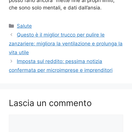
posso farlo ancora” mette fine ai propri limiti,
che sono solo mentali, e dati dall’ansia.
Categorie
Salute
Questo è il miglior trucco per pulire le
zanzariere: migliora la ventilazione e prolunga la
vita utile
Imposta sul reddito: pessima notizia
confermata per microimprese e imprenditori
Lascia un commento
Commento