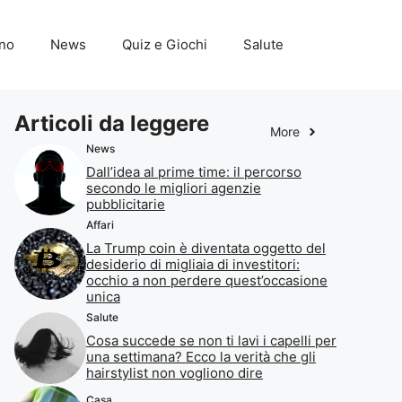
ino
News
Quiz e Giochi
Salute
Articoli da leggere
More
News
Dall’idea al prime time: il percorso
secondo le migliori agenzie
pubblicitarie
Affari
La Trump coin è diventata oggetto del
desiderio di migliaia di investitori:
occhio a non perdere quest’occasione
unica
Salute
Cosa succede se non ti lavi i capelli per
una settimana? Ecco la verità che gli
hairstylist non vogliono dire
Casa