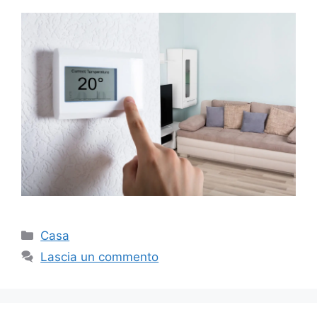
Categorie
Casa
Lascia un commento