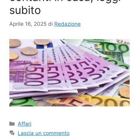
subito
Aprile 16, 2025
di
Redazione
Categorie
Affari
Lascia un commento