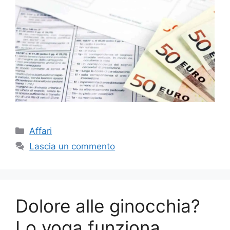
Categorie
Affari
Lascia un commento
Dolore alle ginocchia?
Lo yoga funziona