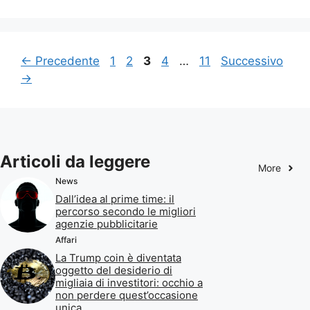
Pagina
Pagina
Pagina
Pagina
Pagina
←
Precedente
1
2
3
4
…
11
Successivo
→
Articoli da leggere
More
News
Dall’idea al prime time: il
percorso secondo le migliori
agenzie pubblicitarie
Affari
La Trump coin è diventata
oggetto del desiderio di
migliaia di investitori: occhio a
non perdere quest’occasione
unica