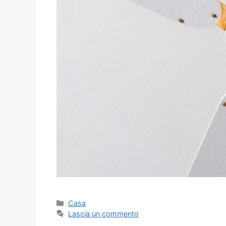
Categorie
Casa
Lascia un commento