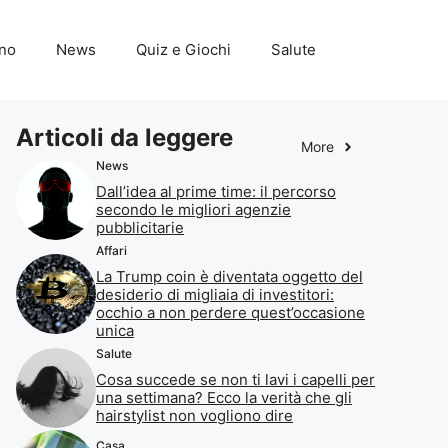
ino
News
Quiz e Giochi
Salute
Articoli da leggere
More
News
Dall’idea al prime time: il percorso
secondo le migliori agenzie
pubblicitarie
Affari
La Trump coin è diventata oggetto del
desiderio di migliaia di investitori:
occhio a non perdere quest’occasione
unica
Salute
Cosa succede se non ti lavi i capelli per
una settimana? Ecco la verità che gli
hairstylist non vogliono dire
Casa