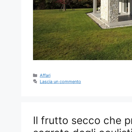
Categorie
Affari
Lascia un commento
Il frutto secco che p