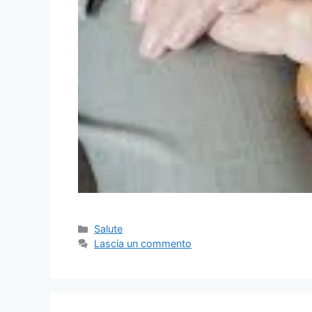
Categorie
Salute
Lascia un commento